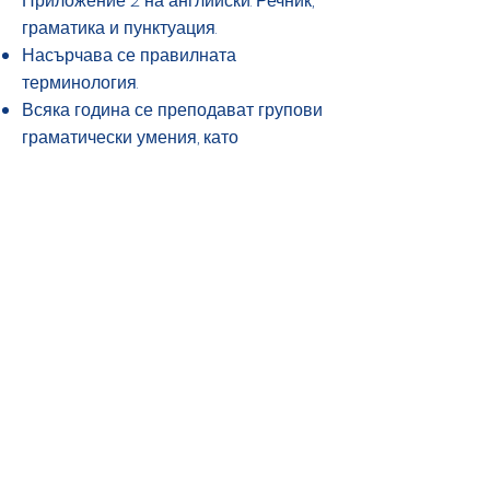
Приложение 2 на английски: Речник,
граматика и пунктуация.
Насърчава се правилната
терминология.
Всяка година се преподават групови
граматически умения, като
непрекъснато се надграждат върху
вече придобитите знания и умения.
Развитието на английските умения
не е линейно.
Някои деца лесно ще
схванат умения и концепции, други
ще се нуждаят от постоянно
преразглеждане и подсилване.
Почерк
Децата се учат как правилно да
държат молив или химикалка.