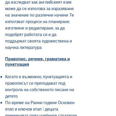
да изследват как английският език
може да се използва за изразяване
на значение по различни начини. Те
използват процеси на планиране,
изготвяне и редактиране, за да
подобрят работата си и да
поддържат своята художествена и
научна литература.
Правопис, речник, граматика и
пунктуация
Когато е възможно, пунктуацията и
правописът се преподават под
контрола на собственото писане на
детето.
По време на Ранни години Основен
етап и ключов етап 1 децата
преминават през учебните стратегии