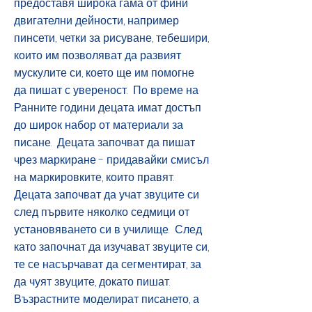
предоставя широка гама от фини
двигателни дейности, например
пинсети, четки за рисуване, тебешири,
които им позволяват да развият
мускулите си, което ще им помогне
да пишат с увереност.
По време на
Ранните години децата имат достъп
до широк набор от материали за
писане.
Децата започват да пишат
чрез маркиране - придавайки смисъл
на маркировките, които правят.
Децата започват да учат звуците си
след първите няколко седмици от
установяването си в училище.
След
като започнат да изучават звуците си,
те се насърчават да сегментират, за
да чуят звуците, докато пишат.
Възрастните моделират писането, а