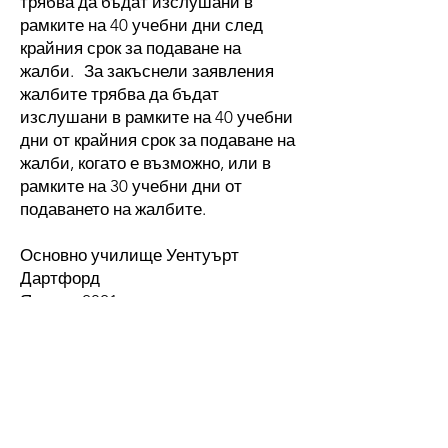
трябва да бъдат изслушани в
рамките на 40 учебни дни след
крайния срок за подаване на
жалби.
За закъснели заявления
жалбите трябва да бъдат
изслушани в рамките на 40 учебни
дни от крайния срок за подаване на
жалби, когато е възможно, или в
рамките на 30 учебни дни от
подаването на жалбите.
Основно училище Уентуърт
Дартфорд
Януари 2021 г.
Admissions arrangements 2024-25
Admissions arrangements 2026-27
Admissions arrangements 2025-26