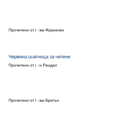
Аладин и неговата вълшебна лампа
Прочетено от г -жа Франклин
Червена шапчица за четене
Прочетено от г -н Рандал
Груфало
Прочетено от г -жа Бритън