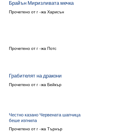
Брайън Миризливата мечка
Прочетено от г -жа Харисън
Прупленият носорог
Прочетено от г -жа Потс
Грабителят на дракони
Прочетено от г -жа Бейкър
Честно казано Червената шапчица
беше изгнила
Прочетено от г -жа Търнър