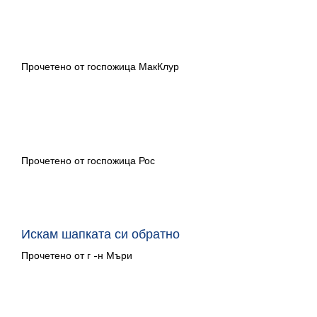
Арни Случайният герой
Прочетено от госпожица МакКлур
Отиваме на лов на мечки
Прочетено от госпожица Рос
Искам шапката си обратно
Прочетено от г -н Мъри