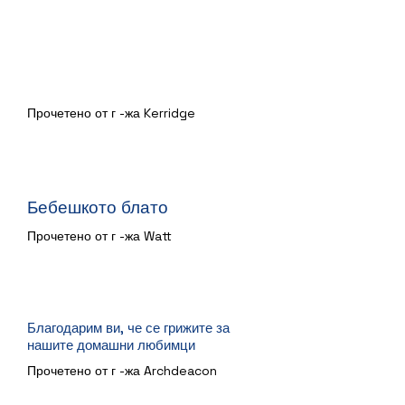
Twits
Прочетено от г -жа Kerridge
Бебешкото блато
Прочетено от г -жа Watt
Благодарим ви, че се грижите за
нашите домашни любимци
Прочетено от г -жа Archdeacon