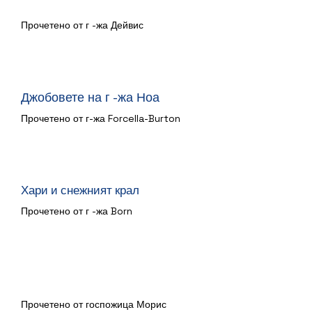
Джак и печеното бобено стъбло
Прочетено от г -жа Дейвис
Джобовете на г -жа Ноа
Прочетено от г-жа Forcella-Burton
Хари и снежният крал
Прочетено от г -жа Born
На Луната
Прочетено от госпожица Морис