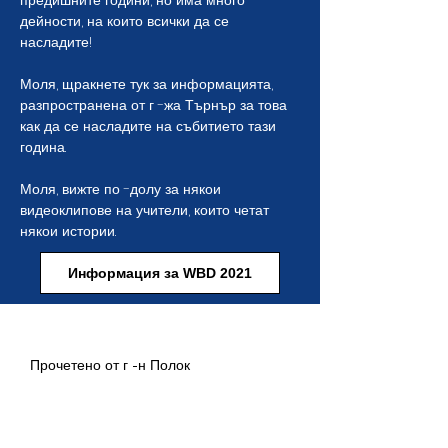
предишните години, но има много
дейности, на които всички да се
насладите!
Моля, щракнете тук за информацията,
разпространена от г -жа Търнър за това
как да се насладите на събитието тази
година.
Моля, вижте по -долу за някои
видеоклипове на учители, които четат
някои истории.
Информация за WBD 2021
Момчето в задната част на класа
Прочетено от г -н Полок