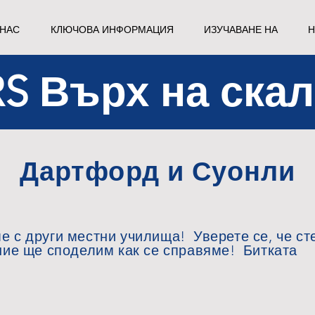
 НАС
КЛЮЧОВА ИНФОРМАЦИЯ
ИЗУЧАВАНЕ НА
Н
S Върх на ска
Дартфорд и Суонли
е с други местни училища! Уверете се, че ст
 ние ще споделим как се справяме! Битката