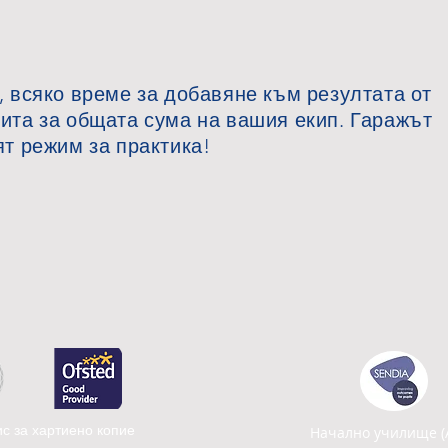
, всяко време за добавяне към резултата от
ита за общата сума на вашия екип. Гаражът
ят режим за практика!
с за хартиено копие
Начално училище (