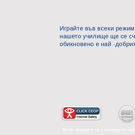
Играйте във всеки режим
нашето училище ще се сч
обикновено е най -добри
Моля, свържете се с училищния офи