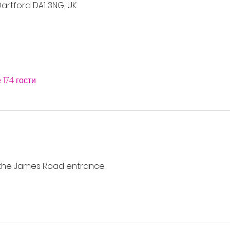
artford DA1 3NG, UK
 174 гости
a the James Road entrance. 