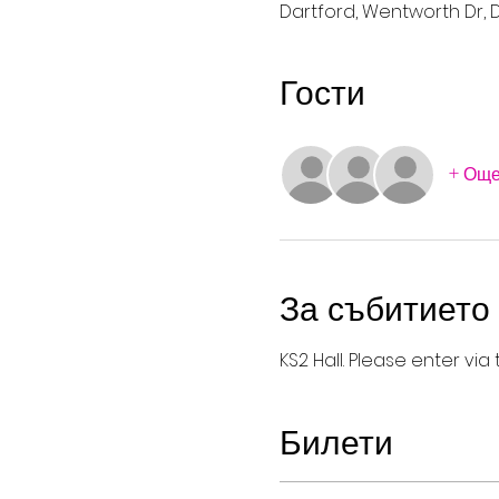
Dartford, Wentworth Dr, D
Гости
+ Още
За събитието
KS2 Hall. Please enter vi
Билети