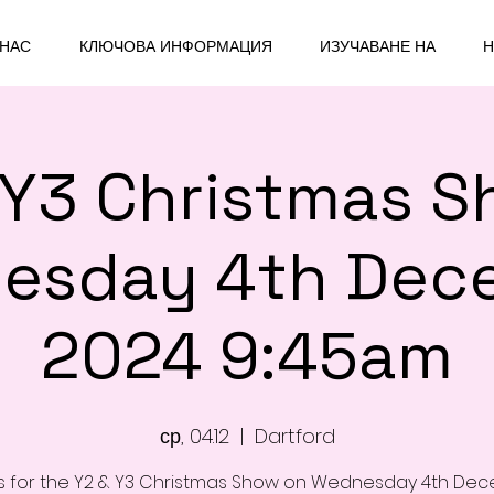
 НАС
КЛЮЧОВА ИНФОРМАЦИЯ
ИЗУЧАВАНЕ НА
Н
 Y3 Christmas S
esday 4th Dec
2024 9:45am
ср, 04.12
  |  
Dartford
us for the Y2 & Y3 Christmas Show on Wednesday 4th De