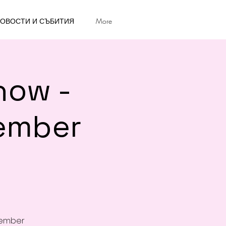
ОВОСТИ И СЪБИТИЯ
More
how -
ember
cember