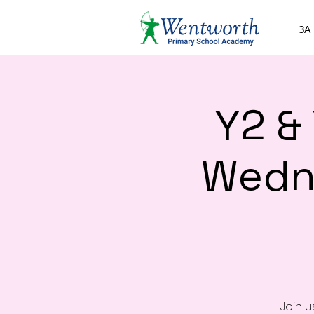
ЗА
Y2 &
Wedn
Join 