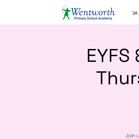
ЗА
EYFS 
Thur
Join 