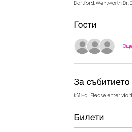
Dartford, Wentworth Dr, D
Гости
+ Още
За събитието
KS1 Hall. Please enter vi
Билети