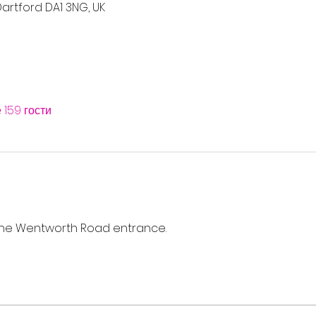
artford DA1 3NG, UK
 159 гости
a the Wentworth Road entrance. 