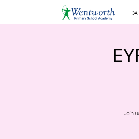
ЗА
EY
Join 