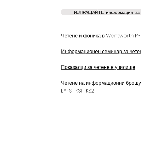
ИЗПРАЩАЙТЕ информация за 
Четене и фоника в Wentworth PPT 
Информационен семинар за чете
Показалци за четене в училище
Четене на информационни брошу
EYFS
KS1
KS2