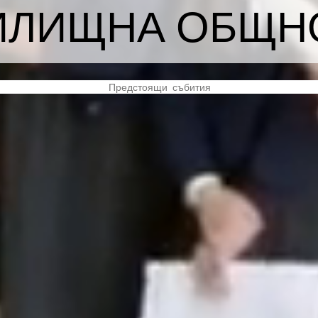
ИЛИЩНА ОБЩН
Предстоящи събития