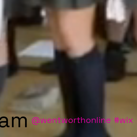
ram
@wentworthonline
#wix