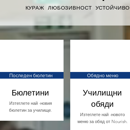
КУРАЖ ЛЮБОЗИВНОСТ УСТОЙЧИВО
Последен бюлетин
Обядно меню
Бюлетини
Училищни
обяди
Изтеглете най -новия
бюлетин за училище.
Изтеглете най -новото
меню за обяд от Nourish.