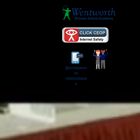
ЗА
Дистанцион
но
образовани
е